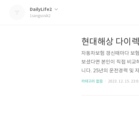
DailyLife2
1sangsosik2
자동차보험 갱신때마다 보험
보셨다면 본인이 직접 비교
니다. 25년의 운전경력 및
내용이 어떤것이 있는지 정
카테고리 없음
2023. 12. 15. 23:0
험료 할인 특약외에 타사 
니 함께 확인해보시고 가장
기 현대해상 다이렉트 자동차
동차보험 바로가기 메리츠 다