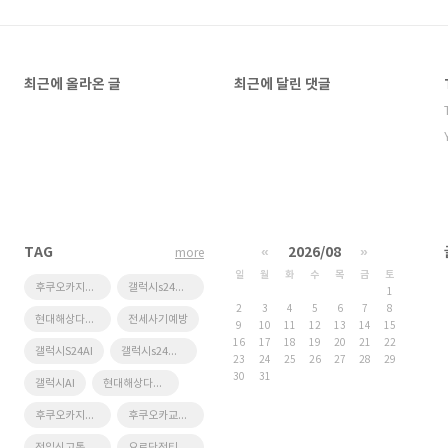
최근에 올라온 글
최근에 달린 댓글
TAG
«
2026/08
»
more
일
월
화
수
목
금
토
후쿠오카지하철패스
갤럭시s24사전구매혜택
1
2
3
4
5
6
7
8
현대해상다이렉트자동차보험가입방법안내
전세사기예방
9
10
11
12
13
14
15
16
17
18
19
20
21
22
갤럭시S24AI
갤럭시s24사전계약혜택
23
24
25
26
27
28
29
30
31
갤럭시AI
현대해상다이렉트자동차보험
후쿠오카지하철1일패스
후쿠오카교통카드
전입신고통보서비스
요르단전티켓팅